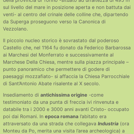
della provincia di Torino -situato ad un’altezza di 495 m
sul livello del mare in posizione aperta e non battuta dai
venti- al centro del crinale delle colline che, dipartendo
da Superga proseguono verso la Canonica di
Vezzolano.
Il piccolo nucleo storico è sovrastato dal poderoso
Castello che, nel 1164 fu donato da Federico Barbarossa
ai Marchesi del Monferrato e successivamente al
Marchese Della Chiesa, mentre sulla piazza principale –
punto panoramico che permettere di godere di
paesaggi mozzafiato- si affaccia la Chiesa Parrocchiale
di Sant’Antonio Abate risalente al X secolo.
Insediamento di
antichissima origine
-come
testimoniato da una punta di freccia ivi rinvenuta e
databile tra i 2000 e 3000 anni avanti Cristo- occupato
poi dai Romani. In
epoca romana
l’abitato era
attraversato da una strada che collegava
Industria
(ora
Monteu da Po, merita una visita l’area archeologica) a