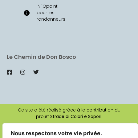
INFOpoint
pour les
randonneurs
Le Chemin de Don Bosco
Ce site a été réalisé grâce à la contribution du
projet
Strade di Colori e Sapori
.
Nous respectons votre vie privée.
2026 © Tous droits réservés