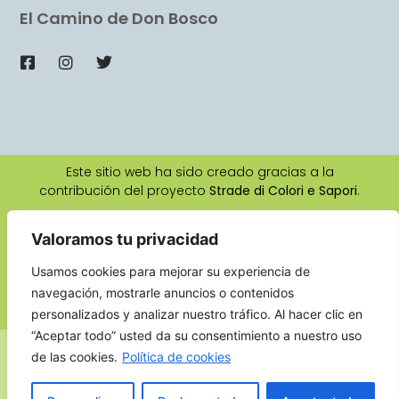
El Camino de Don Bosco
Este sitio web ha sido creado gracias a la
contribución del proyecto
Strade di Colori e Sapori
.
Valoramos tu privacidad
2026 © Todos los derechos reservados
Autores:
Claudio Baldi
y
Ute Erika Ludwig
Usamos cookies para mejorar su experiencia de
Diseño gráfico:
La Manifattura
navegación, mostrarle anuncios o contenidos
personalizados y analizar nuestro tráfico. Al hacer clic en
“Aceptar todo” usted da su consentimiento a nuestro uso
de las cookies.
Política de cookies
Deutsch
English
Español
Français
Italiano