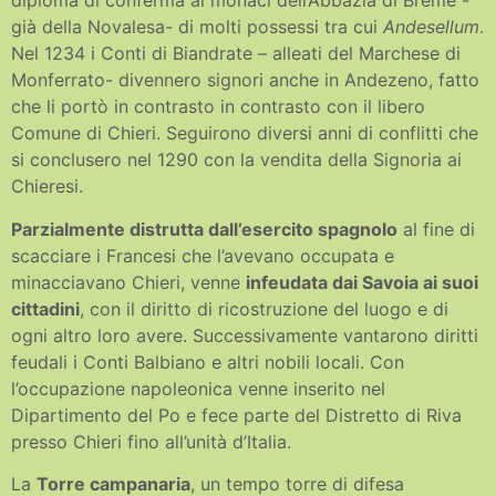
diploma di conferma ai monaci dell’Abbazia di Breme -
già della Novalesa- di molti possessi tra cui
Andesellum
.
Nel 1234 i Conti di Biandrate – alleati del Marchese di
Monferrato- divennero signori anche in Andezeno, fatto
che li portò in contrasto in contrasto con il libero
Comune di Chieri. Seguirono diversi anni di conflitti che
si conclusero nel 1290 con la vendita della Signoria ai
Chieresi.
Parzialmente distrutta dall’esercito spagnolo
al fine di
scacciare i Francesi che l’avevano occupata e
minacciavano Chieri, venne
infeudata dai Savoia ai suoi
cittadini
, con il diritto di ricostruzione del luogo e di
ogni altro loro avere. Successivamente vantarono diritti
feudali i Conti Balbiano e altri nobili locali. Con
l’occupazione napoleonica venne inserito nel
Dipartimento del Po e fece parte del Distretto di Riva
presso Chieri fino all’unità d’Italia.
La
Torre campanaria
, un tempo torre di difesa