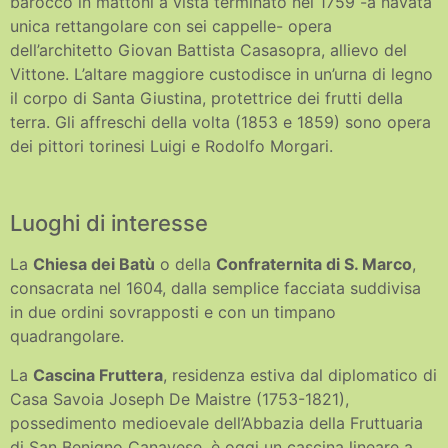
barocco in mattoni a vista terminato nel 1759 -a navata
unica rettangolare con sei cappelle- opera
dell’architetto Giovan Battista Casasopra, allievo del
Vittone. L’altare maggiore custodisce in un’urna di legno
il corpo di Santa Giustina, protettrice dei frutti della
terra. Gli affreschi della volta (1853 e 1859) sono opera
dei pittori torinesi Luigi e Rodolfo Morgari.
Luoghi di interesse
La
Chiesa dei Batù
o della
Confraternita di S. Marco
,
consacrata nel 1604, dalla semplice facciata suddivisa
in due ordini sovrapposti e con un timpano
quadrangolare.
La
Cascina Fruttera
, residenza estiva dal diplomatico di
Casa Savoia Joseph De Maistre (1753-1821),
possedimento medioevale dell’Abbazia della Fruttuaria
di San Benigno Canavese, è oggi un cascina lineare a