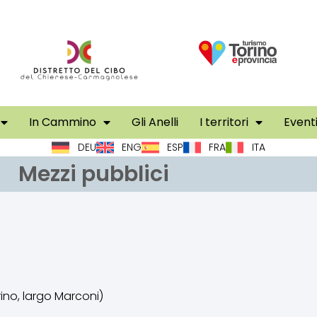
In Cammino
Gli Anelli
I territori
Event
DEU
ENG
ESP
FRA
ITA
Mezzi pubblici
ino, largo Marconi)