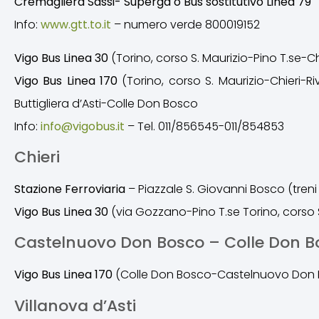
Cremagliera Sassi- Superga o Bus sostitutivo Linea 79
Info:
www.gtt.to.it
– numero verde 800019152
Vigo Bus Linea 30
(Torino, corso S. Maurizio-Pino T.se-C
Vigo Bus Linea 170
(Torino, corso S. Maurizio-Chieri
Buttigliera d’Asti-Colle Don Bosco
Info:
info@vigobus.it
– Tel. 011/856545-011/854853
Chieri
Stazione Ferroviaria
– Piazzale S. Giovanni Bosco (treni
Vigo Bus Linea 30
(via Gozzano-Pino T.se Torino, corso S
Castelnuovo Don Bosco – Colle Don B
Vigo Bus Linea 170
(Colle Don Bosco-Castelnuovo Don 
Villanova d’Asti