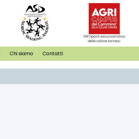
INFOpoint escursonistico
delle colline torinesi
i
Chi siamo
Contatti