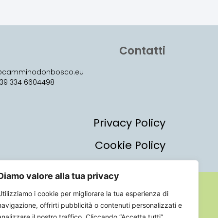
Contatti
o@camminodonbosco.eu
 +39 334 6604498
Privacy Policy
Cookie Policy
Diamo valore alla tua privacy
ori e Sapori
.
Utilizziamo i cookie per migliorare la tua esperienza di
navigazione, offrirti pubblicità o contenuti personalizzati e
Progetto grafico:
La Manifattura
analizzare il nostro traffico. Cliccando “Accetta tutti”,