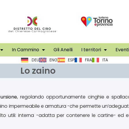
In Cammino
Gli Anelli
I territori
Event
DEU
ENG
ESP
FRA
ITA
Lo zaino
cursione
, regolando opportunamente cinghie e spallacci
i-zaino impermeabile e armatura -che permette un’adegua
o utili: interna -adatta per contenere le cartine- ed