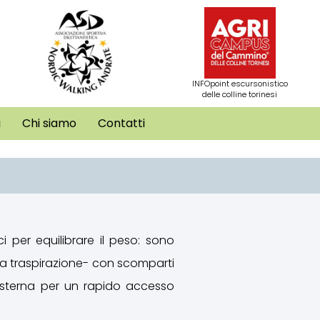
INFOpoint escursonistico
delle colline torinesi
i
Chi siamo
Contatti
 per equilibrare il peso: sono
ta traspirazione- con scomparti
 esterna per un rapido accesso