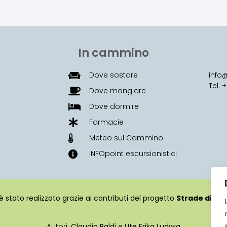
In cammino
Dove sostare
inf
Tel.
Dove mangiare
Dove dormire
Farmacie
Meteo sul Cammino
INFOpoint escursionistici
è stato realizzato grazie ai contributi del progetto
Strade di Col
Autori:
Claudio Baldi
e
Ute Erika Ludwig